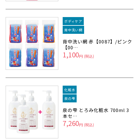
ボディケア
背中洗い網
背中洗い網 赤【0087】/ピンク
【00…
1,100
円
(税込)
化粧水
泉の雫
泉の雫 とろみ化粧水 700ml 3
本セ…
7,260
円
(税込)