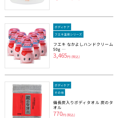
ボディケア
フエキ温泉シリーズ
フエキ なかよしハンドクリーム
50g …
3,465
円
(税込)
ボディケア
その他
備長炭入りボディタオル 炭のタ
オル
770
円
(税込)