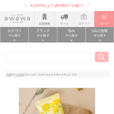
8,000円以上で送料無料でお届け!
店舗情報
ガイド
ログイン
カート
カテゴリ
ブランド
悩み
SALE会場
から探す
から探す
から探す
から探す
TOP
ヘアケア
ハッピースタイルミルクモイスチュア ミモ…