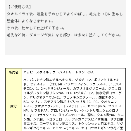
【ご使用方法】
タオルドライ後、適量を手のひらでよくのばし、毛先を中心に塗布し
髪全体によくなじませます。
その後、乾かして仕上げて下さい。
毛先など特にダメージが気になる部分には多めに塗布してください。
販売名
ハッピースタイル アウトバストリートメント24A
水、パルミチン酸エチルヘキシル、ジメチコン、ポリアクリルアミ
ド、セテス-15、（C13,14）イソパラフィン、ラウレス-7、アモジメ
チコン、1，2-ヘキサンジオール、カプリリルグリコール、ジラウロ
イルグルタミン酸リシンNa、PEG-12ジメチコン、加水分解コラーゲ
ン、ポリクオタニウム-51、フェノキシエタノール、酸化チタン、
BG、シリカ、ステアリン酸ポリグリセリル-10、PG、クオタニウ
成分
ム-18、クオタニウム-33、コレステロール、セラミドNG、セラミド
NP、セラミドAP、プロパンジオール、ベヘントリモニウムクロリ
ド、γ-ドコサラクトン、ダイズステロール、香料、クエン酸Na、クエ
ン酸、シア脂、トコフェロール、アルガニアスピノザ核油、ザクロ果
実エキス、ローマカミツレ花エキス、トウキンセンカ花エキス、ヤグ
ルマギク花エキス、カミツレ花エキス、セイヨウオトギリソウ花／葉