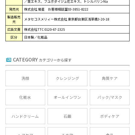
／茎エキス、フユボダイジュ花エキス、トシルバリンNa
発売元
株式会社 菊星 お客様相談室03-3851-8222
製造販売
メタセコスメリィー株式会社 東京都台東区浅草橋3-20-18
元
広告文責
株式会社TTC 0120-67-2325
区分
日本製／化粧品
CATEGORY
カテゴリーから探す
洗顔
クレンジング
角質ケア
化粧水
オールインワン
パック/マスク
ハンドクリーム
石鹸
ボディケア