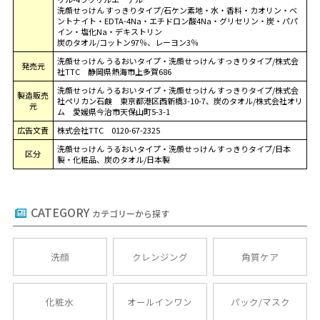
洗顔せっけん すっきりタイプ/石ケン素地・水・香料・カオリン・ベ
ントナイト・EDTA-4Na・エチドロン酸4Na・グリセリン・炭・パパ
イン・塩化Na・デキストリン
炭のタオル/コットン97％、レーヨン3％
洗顔せっけん うるおいタイプ・洗顔せっけん すっきりタイプ/株式会
発売元
社TTC 静岡県熱海市上多賀686
洗顔せっけん うるおいタイプ・洗顔せっけん すっきりタイプ/株式会
製造販売
社ペリカン石鹸 東京都港区西新橋3-10-7、炭のタオル/株式会社オリ
元
ム 愛媛県今治市天保山町5-3-1
広告文責
株式会社TTC 0120-67-2325
洗顔せっけん うるおいタイプ・洗顔せっけん すっきりタイプ/日本
区分
製・化粧品、炭のタオル/日本製
CATEGORY
カテゴリーから探す
洗顔
クレンジング
角質ケア
化粧水
オールインワン
パック/マスク