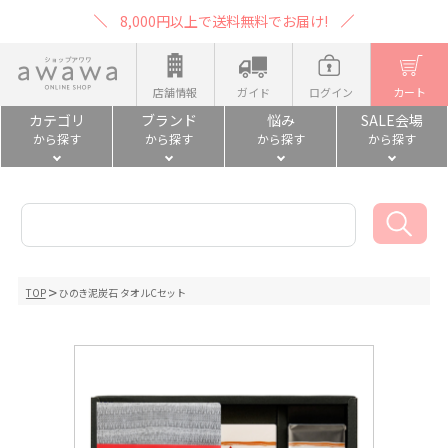
8,000円以上で送料無料でお届け!
店舗情報
ガイド
ログイン
カート
カテゴリ
ブランド
悩み
SALE会場
から探す
から探す
から探す
から探す
TOP
ひのき泥炭石 タオルCセット