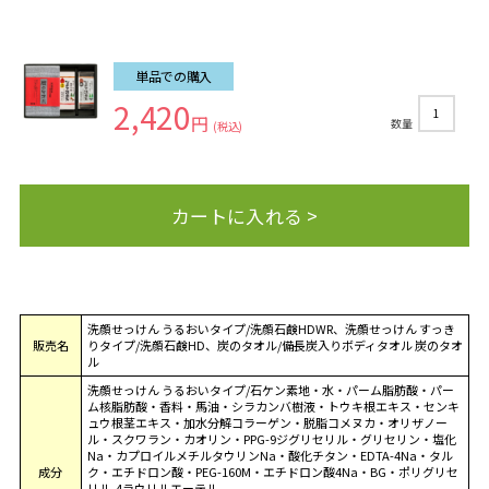
単品での購入
2,420
1
円
数量
(税込)
カートに入れる >
洗顔せっけん うるおいタイプ/洗顔石鹸HDWR、洗顔せっけん すっき
販売名
りタイプ/洗顔石鹸HD、炭のタオル/備長炭入りボディタオル 炭のタオ
ル
洗顔せっけん うるおいタイプ/石ケン素地・水・パーム脂肪酸・パー
ム核脂肪酸・香料・馬油・シラカンバ樹液・トウキ根エキス・センキ
ュウ根茎エキス・加水分解コラーゲン・脱脂コメヌカ・オリザノー
ル・スクワラン・カオリン・PPG-9ジグリセリル・グリセリン・塩化
Na・カプロイルメチルタウリンNa・酸化チタン・EDTA-4Na・タル
成分
ク・エチドロン酸・PEG-160M・エチドロン酸4Na・BG・ポリグリセ
リル-4ラウリルエーテル